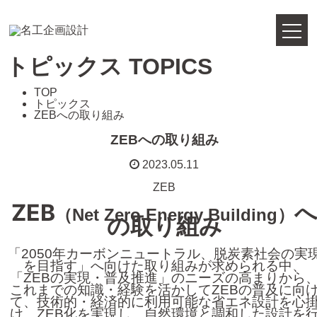
トピックス
TOPICS
TOP
トピックス
ZEBへの取り組み
ZEBへの取り組み
2023.05.11
ZEB
ZEB
（
）
Net Zero Energy Building
の取り組み
「2050年カーボンニュートラル、脱炭素社会の実
を目指す」へ向けた取り組みが求められる中、
「ZEBの実現・普及推進」のニーズの高まりから
これまでの知識・経験を活かしてZEBの普及に向
て、技術的・経済的に利用可能な省エネ設計を心
け、ZEB化を実現し、自然環境と調和した設計を